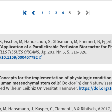
1
2
3
4
5
, S, Fischer, M, Handschuh, S, Glösmann, M, Friemert, B, Eger
'
Application of a Parallelizable Perfusion Bioreactor for P
ELLS TISSUES ORGANS
, Jg. 203, Nr. 5, S. 316-326.
g/10.1159/000457792
Concepts for the implementation of physiologic conditions
 human mesenchymal stem cells
', Doktor(in) der Naturwisse
tfried Wilhelm Leibniz Universität Hannover.
https://doi.org/
er, M, Hansmann, J, Kasper, C, Clementi, A & Ribitsch, V 2017, 