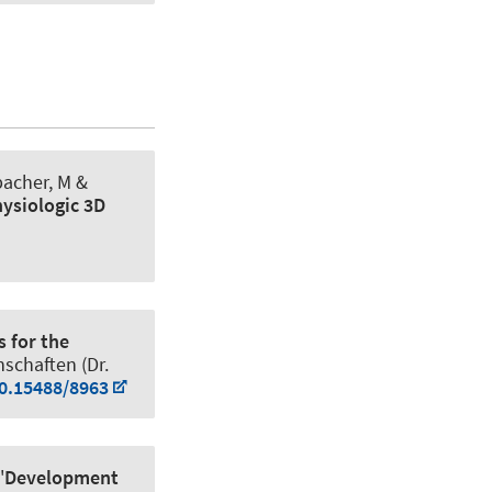
bacher, M &
hysiologic 3D
 for the
nschaften (Dr.
10.15488/8963
'
Development