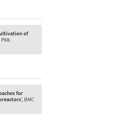
ltivation of
, P68.
oaches for
oreactors
',
BMC