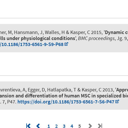
er, M, Hansmann, J, Walles, H & Kasper, C 2015, '
Dynamic cu
ls under physiological conditions
',
BMC proceedings
, Jg. 9
g/10.1186/1753-6561-9-S9-P68
avrentieva, A
, Egger, D
, Hatlapatka, T & Kasper, C 2013, '
Appr
nsion and differentiation of human MSC in specialized bi
g. 7, P47.
https://doi.org/10.1186/1753-6561-7-S6-P47
1
2
3
4
5