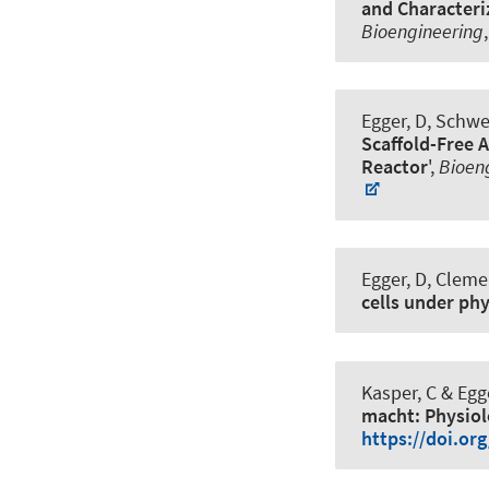
and Characteriz
Bioengineering
Egger, D
, Schwe
Scaffold-Free 
Reactor
',
Bioen
Egger, D
, Clemen
cells under phy
Kasper, C
& Egge
macht: Physiol
https://doi.or