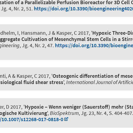
ation of a Parallelizable Perfusion Bioreactor for 3D Cell 
, Jg. 4, Nr. 2, 51.
https://doi.org/10.3390/bioengineering40
dhelm, I, Hansmann, J & Kasper, C 2017, '
Hypoxic Three-D
Aggregate Cultivation of Mesenchymal Stem Cells in a Stir
gineering
, Jg. 4, Nr. 2, 47.
https://doi.org/10.3390/bioengin
ti, A & Kasper, C 2017, '
Osteogenic differentiation of me
siological fluid shear stress
',
International Journal of Artific
r, D
2017, '
Hypoxie – Wenn weniger (Sauerstoff) mehr (S
ogische Kultivierung
',
BioSpektrum
, Jg. 23, Nr. 4, S. 404-407
g/10.1007/s12268-017-0818-0