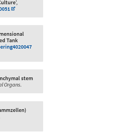
Culture
',
20051
imensional
red Tank
eering4020047
senchymal stem
ial Organs
.
tammzellen)
.