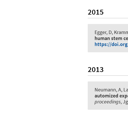
2015
Egger, D
, Kramm
human stem cel
https://doi.or
2013
Neumann, A
, L
automized expa
proceedings
, J