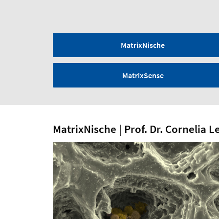
MatrixNische
MatrixSense
MatrixNische | Prof. Dr. Cornelia 