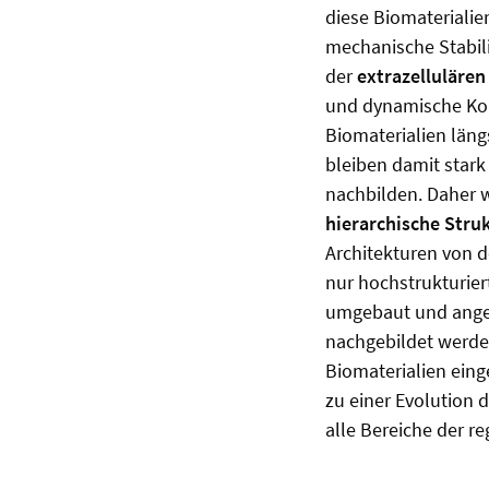
diese Biomaterialie
mechanische Stabilit
der
extrazellulären
und dynamische Kom
Biomaterialien längs
bleiben damit stark
nachbilden. Daher w
hierarchische Stru
Architekturen von 
nur hochstrukturie
umgebaut und angep
nachgebildet werde
Biomaterialien eing
zu einer Evolution d
alle Bereiche der r