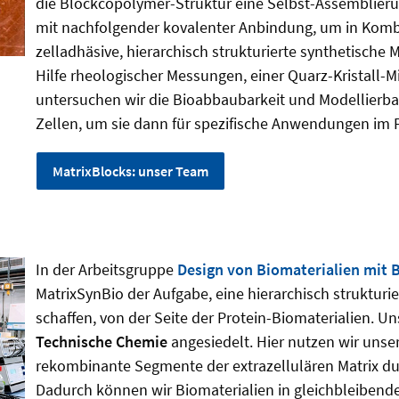
die Blockcopolymer-Struktur eine Selbst-Assemblier
mit nachfolgender kovalenter Anbindung, um in Kombi
zelladhäsive, hierarchisch strukturierte synthetische 
Hilfe rheologischer Messungen, einer Quarz-Kristall
untersuchen wir die Bioabbaubarkeit und Modellierbar
Zellen, um sie dann für spezifische Anwendungen im
MatrixBlocks: unser Team
In der Arbeitsgruppe
Design von Biomaterialien mit 
MatrixSynBio der Aufgabe, eine hierarchisch strukturi
schaffen, von der Seite der Protein-Biomaterialien. U
Technische Chemie
angesiedelt. Hier nutzen wir unser
rekombinante Segmente der extrazellulären Matrix du
Dadurch können wir Biomaterialien in gleichbleibende