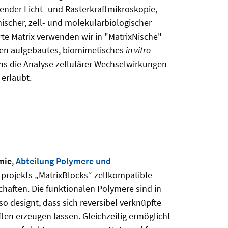
nder Licht- und Rasterkraftmikroskopie,
scher, zell- und molekularbiologischer
rte Matrix verwenden wir in "MatrixNische"
typen aufgebautes, biomimetisches
in vitro
-
s die Analyse zellulärer Wechselwirkungen
 erlaubt.
mie
,
Abteilung Polymere und
lprojekts „MatrixBlocks“ zellkompatible
chaften. Die funktionalen Polymere sind in
 designt, dass sich reversibel verknüpfte
en erzeugen lassen. Gleichzeitig ermöglicht