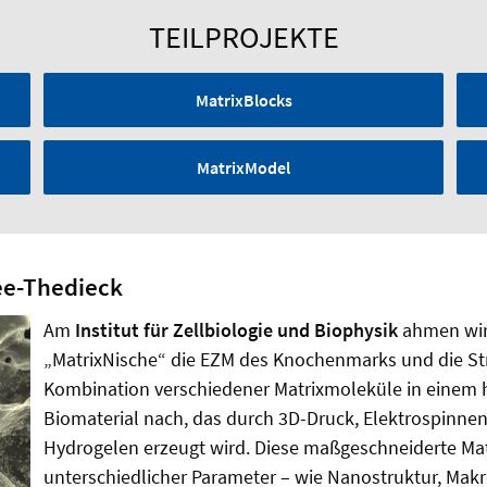
TEILPROJEKTE
MatrixBlocks
MatrixModel
Lee-Thedieck
Am
Institut für Zellbiologie und Biophysik
ahmen wir
„MatrixNische“ die EZM des Knochenmarks und die S
Kombination verschiedener Matrixmoleküle in einem h
Biomaterial nach, das durch 3D-Druck, Elektrospinn
Hydrogelen erzeugt wird. Diese maßgeschneiderte Matr
unterschiedlicher Parameter – wie Nanostruktur, Makros