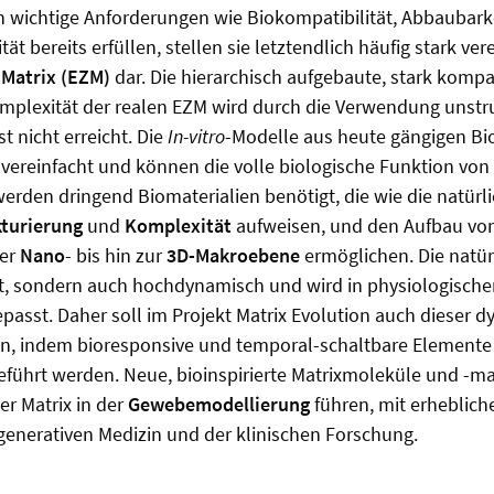
n wichtige Anforderungen wie Biokompatibilität, Abbaubark
ät bereits erfüllen, stellen sie letztendlich häufig stark ve
 Matrix (EZM)
dar. Die hierarchisch aufgebaute, stark kompa
plexität der realen EZM wird durch die Verwendung unstru
t nicht erreicht. Die
In-vitro
-Modelle aus heute gängigen Bi
 vereinfacht und können die volle biologische Funktion vo
erden dringend Biomaterialien benötigt, die wie die natürli
kturierung
und
Komplexität
aufweisen, und den Aufbau von
der
Nano
- bis hin zur
3D-Makroebene
ermöglichen. Die natür
rt, sondern auch hochdynamisch und wird in physiologisch
asst. Daher soll im Projekt Matrix Evolution auch dieser 
n, indem bioresponsive und temporal-schaltbare Elemente 
eführt werden. Neue, bioinspirierte Matrixmoleküle und -m
er Matrix in der
Gewebemodellierung
führen, mit erhebliche
egenerativen Medizin und der klinischen Forschung.