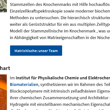
Stammzellen des Knochenmarks mit Hilfe hochauflöse
Einzelzellkraftspektroskopie sowie moderner biochemi
Methoden zu untersuchen. Die hierarchisch strukturie
weiter als Gerüststruktur für ein aus multiplen Zell
Modell der Stammzellnische im Knochenmark , was un
in Abhängigkeit von Matrixeigenschaften in der Nische
MatrixNische: unser Team
nhart
Im
Institut für Physikalische Chemie und Elektroche
Biomaterialien
, synthetisieren wir im Rahmen des Tei
Blockcopolymere mit intrinsisch zelladhäsiven Eigens
ihrer chemischen Zusammensetzung und Architektur so
Hydrogele mit einstellbaren mechanischen Eigenschaft