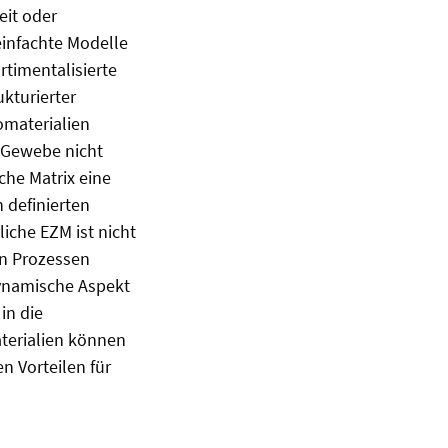
eit oder
reinfachte Modelle
rtimentalisierte
kturierter
omaterialien
n Gewebe nicht
che Matrix eine
 definierten
liche EZM ist nicht
en Prozessen
dynamische Aspekt
in die
aterialien können
n Vorteilen für