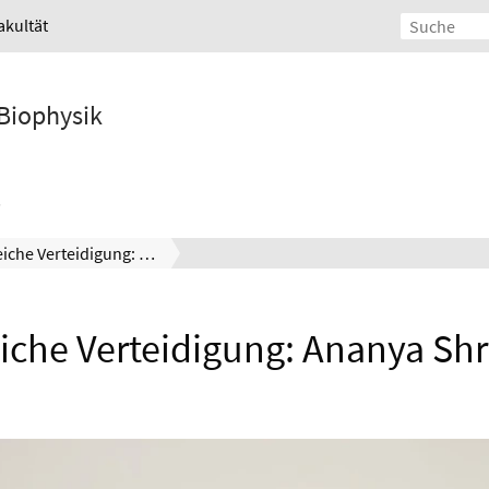
akultät
 Biophysik
Erfolgreiche Verteidigung: Ananya Shrivastava
eiche Verteidigung: Ananya Shr