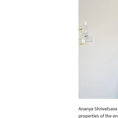
Ananya Shrivatsava h
properties of the e