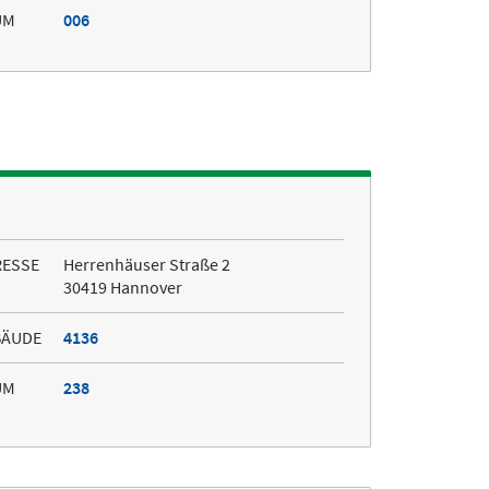
UM
006
RESSE
Herrenhäuser Straße 2
30419 Hannover
BÄUDE
4136
UM
238