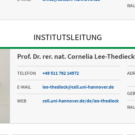
RA
INSTITUTSLEITUNG
Prof. Dr. rer. nat. Cornelia Lee-Thedieck
TELEFON
+49 511 762 14972
AD
E-MAIL
lee-thedieck
cell.uni-hannover.de
GE
WEB
cell.uni-hannover.de/de/lee-thedieck
RA