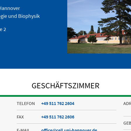
 Hannover
logie und Biophysik
e 2
GESCHÄFTSZIMMER
TELEFON
+49 511 762 2604
AD
FAX
+49 511 762 2606
GE
E-MAIL
office
cell.uni-hannover.de