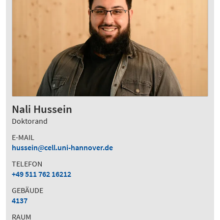
Nali Hussein
Doktorand
E-MAIL
hussein
cell.uni-hannover.de
TELEFON
+49 511 762 16212
GEBÄUDE
4137
RAUM