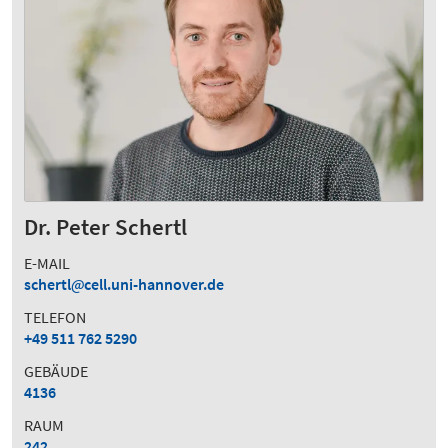
Dr. Peter Schertl
E-MAIL
schertl
cell.uni-hannover.de
TELEFON
+49 511 762 5290
GEBÄUDE
4136
RAUM
242