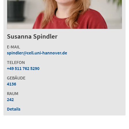
Susanna Spindler
E-MAIL
spindler
cell.uni-hannover.de
TELEFON
+49 511 762 5290
GEBÄUDE
4136
RAUM
242
Details