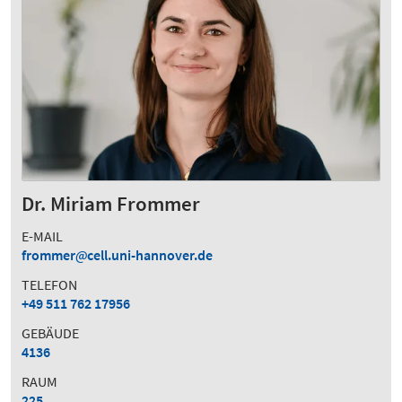
Dr. Miriam Frommer
E-MAIL
frommer
cell.uni-hannover.de
TELEFON
+49 511 762 17956
GEBÄUDE
4136
RAUM
225