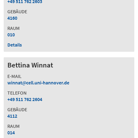
+49 511 762 2603
GEBÄUDE
4160
RAUM
010
Details
Bettina Winnat
E-MAIL
winnat
cell.uni-hannover.de
TELEFON
+49 511 762 2604
GEBÄUDE
4112
RAUM
014