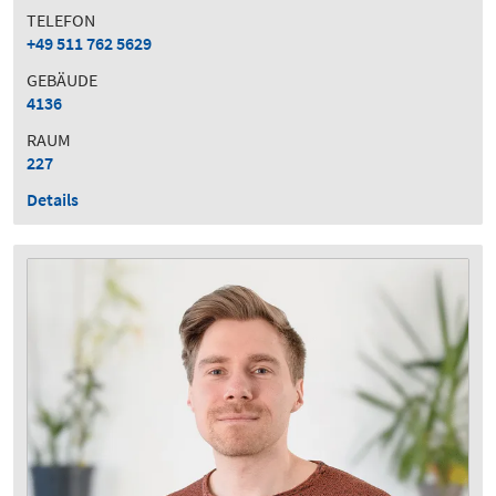
TELEFON
+49 511 762 5629
GEBÄUDE
4136
RAUM
227
Details